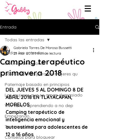
Entrada
Todas las entradas
Gabriela Torres De Moroso Bussetti
Todas las entradas
21 mar 2018
1 min de lectura
Camping terapéutico
Divorcio Emocional
primavera 2018
365 reflexiones para las mujeres qu
Paternaje basado en principios
DEL JUEVES 5 AL DOMINGO 8 DE 
Las mujeres que se aman demasiado
ABRIL 2018 EN TLAYACAPAN, 
MORELOS
Vivir libre... aprendiendo a no dep
Camping terapéutico de 
Empezando
inteligencia emocional y 
Tu comunidad
autoestima para adolescentes de 
12 a 16 años 
Consejos para bloguear