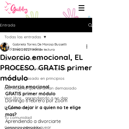
Entrada
Todas las entradas
Gabriela Torres De Moroso Bussetti
Todas las entradas
3 feb 2022
1 min de lectura
Divorcio emocional, EL
Divorcio Emocional
PROCESO. GRATIS primer
365 reflexiones para las mujeres qu
módulo
Paternaje basado en principios
Divorcio emocional
Las mujeres que se aman demasiado
GRATIS primer módulo
Vivir libre... aprendiendo a no dep
Domingo 6 febrero por Zoom 
¿Cómo dejar ir a quien no te elige 
Empezando
mas? 
Tu comunidad
Aprendiendo a divorciarte 
Consejos para bloguear
emocionalmente. 