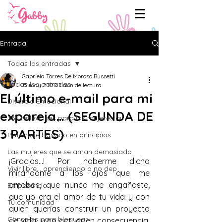
Entrada
Todas las entradas
Gabriela Torres De Moroso Bussetti
Todas las entradas
15 may 2022
2 min de lectura
El último e-mail para mi
Divorcio Emocional
expareja… (SEGUNDA DE
365 reflexiones para las mujeres qu
3 PARTES)
Paternaje basado en principios
Las mujeres que se aman demasiado
¡Gracias...! Por haberme dicho 
Vivir libre... aprendiendo a no dep
mirándome a los ojos que me 
amabas, que nunca me engañaste, 
Empezando
que yo era el amor de tu vida y con 
Tu comunidad
quien querías construir un proyecto 
Consejos para bloguear
de vida...y no actuar en consecuencia. 