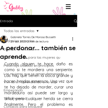
Entrada
Todas las entradas
Gabriela Torres De Moroso Bussetti
Todas las entradas
29 oct 2020
2 min de lectura
A perdonar... también se
Divorcio Emocional
aprende.
365 reflexiones para las mujeres qu
Cuando alguien te hace daño es 
Paternaje basado en principios
como si te mordiera una serpiente. 
Las mujeres que se aman demasiado
Las hay que tienen la boca grande y 
hacen heridas inmensas. Una vez que 
Vivir libre... aprendiendo a no dep
te ha dejado de morder, curar una 
Empezando
mordedura así puede ser largo y 
Tu comunidad
difícil; pero cualquier herida se cierra 
finalmente. Pero el problema es 
Consejos para bloguear