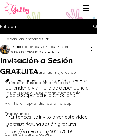
Entrada
Todas las entradas
Gabriela Torres De Moroso Bussetti
Todas las entradas
9 sept 2021
1 min de lectura
Invitación a Sesión
Divorcio Emocional
GRATUITA
365 reflexiones para las mujeres qu
🌹¿Eres mujer, mayor de 18 y deseas 
Paternaje basado en principios
aprender a vivir libre de dependencia 
Las mujeres que se aman demasiado
y de codependencia emocional? 
Vivir libre... aprendiendo a no dep
Empezando
🌹Entonces, te invito a ver este video 
Tu comunidad
y a asistir a una sesión gratuita: 
https://vimeo.com/601152849 
Consejos para bloguear