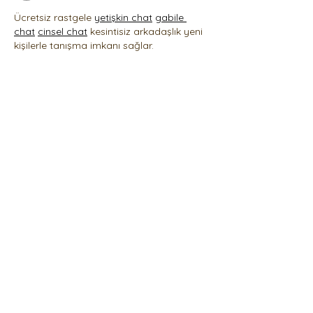
Ücretsiz rastgele 
yetişkin chat
gabile 
chat
cinsel chat
 kesintisiz arkadaşlık yeni 
kişilerle tanışma imkanı sağlar.
Me gusta
Talleres presenciales
Inteligencia emocional adolescentes
Taller de PsicoNutrición
Taller del perdón
Taller de Inteligencia espiritual
Taller "Del miedo al amor"
Taller de duelo y tanatología
Taller de duelo por una mascota
No dude en contactarnos en cualquier
momento mediante un mensaje WA:
(+521) 55-5418-0137