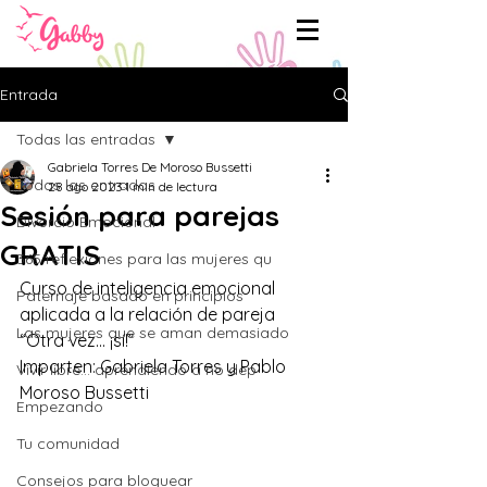
Entrada
Todas las entradas
Gabriela Torres De Moroso Bussetti
Todas las entradas
28 ago 2023
1 min de lectura
Sesión para parejas
Divorcio Emocional
GRATIS
365 reflexiones para las mujeres qu
Curso de inteligencia emocional 
Paternaje basado en principios
aplicada a la relación de pareja  
Las mujeres que se aman demasiado
“Otra vez... ¡sí!”                                   
Imparten: Gabriela Torres y Pablo 
Vivir libre... aprendiendo a no dep
Moroso Bussetti     
Empezando
Tu comunidad
Consejos para bloguear