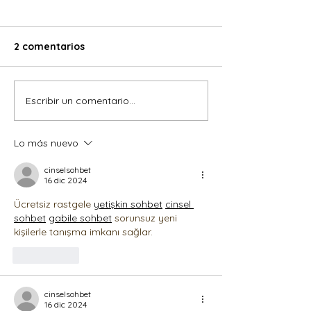
2 comentarios
Próximos camps
Escribir un comentario...
Inteligencia em
para mujeres
Lo más nuevo
cinselsohbet
16 dic 2024
Ücretsiz rastgele 
yetişkin sohbet
cinsel 
sohbet
gabile sohbet
 sorunsuz yeni 
kişilerle tanışma imkanı sağlar.
Me gusta
cinselsohbet
16 dic 2024