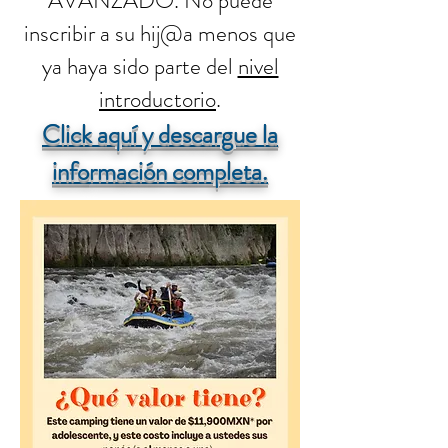
AVANZADO. No puede
inscribir a su hij@a menos que
ya haya sido parte del
nivel
introductorio
.
Click aquí y descargue la
info
rmación completa.