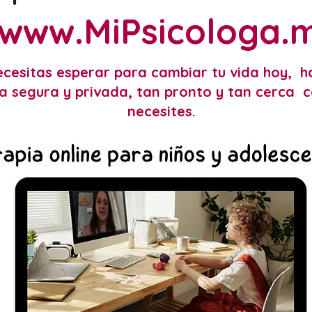
www.MiPsicologa.
cesitas esperar para cambiar tu vida hoy, h
a segura y privada, tan pronto y tan cerca 
necesites.