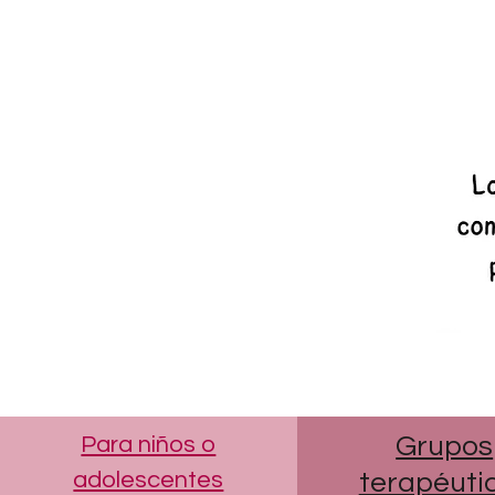
Para niños o
Grupos
adolescentes
terapéuti