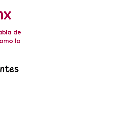
mx
abla de
como lo