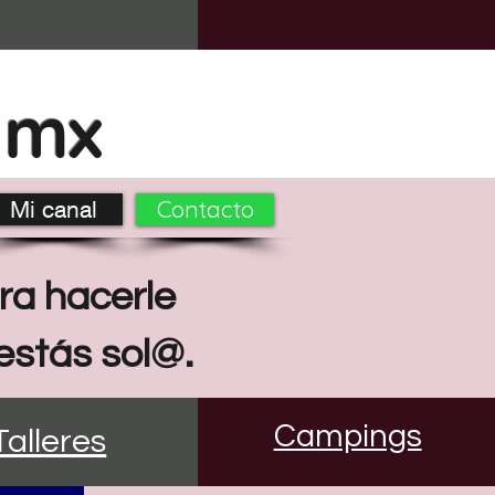
.mx
Contacto
Mi canal
a hacerle
estás sol@.
Campings
Talleres