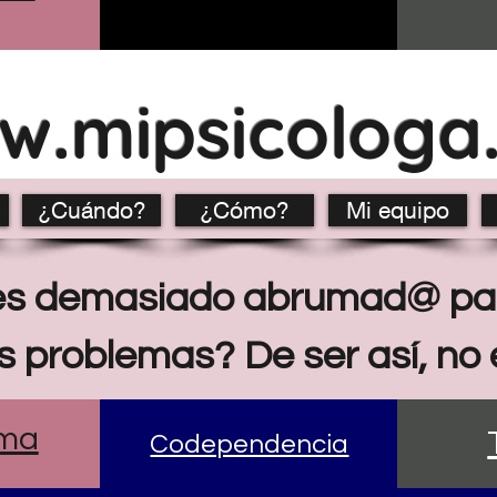
w.mipsicologa
¿Cuándo?
¿Cómo?
Mi equipo
tes demasiado abrumad@ par
us problemas? De ser así, no 
ima
Codependencia