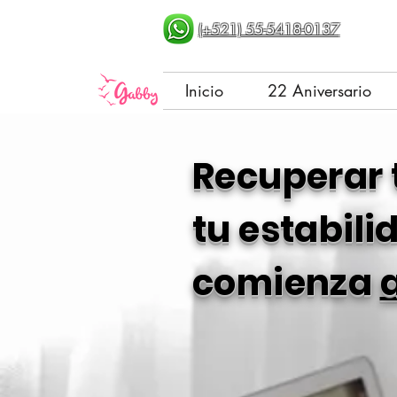
(+521) 55-5418-0137
Inicio
22 Aniversario
Recuperar 
tu estabil
comienza