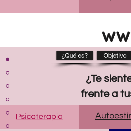
ww
¿Qué es?
Objetivo
¿Te sien
frente a t
Autoest
Psicoterapia