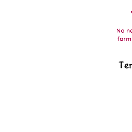
No ne
form