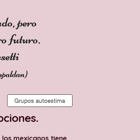
ado,
pero
o futuro.
etti
espaldan)
Grupos autoestima
ociones.
e los mexicanos tiene