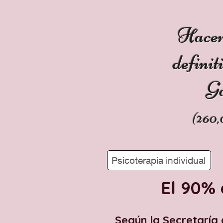
Hacer
definit
Ga
(2
60,
Psicoterapia individual
El 90% 
Según la Secretaría 