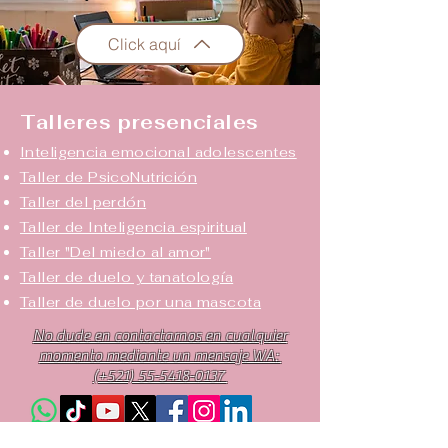
Click aquí
Talleres presenciales
Inteligencia emocional adolescentes
Taller de PsicoNutrición
Taller del perdón
Taller de Inteligencia espiritual
Taller "Del miedo al amor"
Taller de duelo y tanatología
Taller de duelo por una mascota
No dude en contactarnos en cualquier
momento mediante un mensaje WA:
(+521) 55-5418-0137