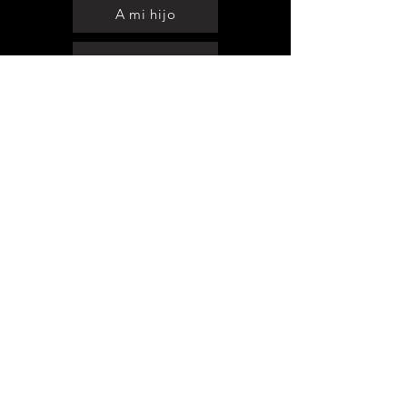
A mi hijo
A mis hijas
Psicoterapia on line
online workshops
Emotional intelligence 12 to 17
PsychoNutrition Workshop
Three paths to forgiveness
spiritual intelligence