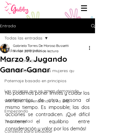
Entrada
Todas las entradas
Gabriela Torres De Moroso Bussetti
Todas las entradas
9 mar 2018
2 min de lectura
Marzo 9. Jugando
Divorcio Emocional
Ganar-Ganar
365 reflexiones para las mujeres qu
Paternaje basado en principios
Las mujeres que se aman demasiado
No podemos poner límites y cuidar los 
sentimientos de otra persona al 
Vivir libre... aprendiendo a no dep
mismo tiempo. Es imposible; las dos 
Empezando
acciones se contradicen. ¡Qué difícil 
Tu comunidad
mantener el equilibrio entre 
consideración y valor por los demás!
Consejos para bloguear