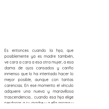
Es entonces cuando la hija, que 
posiblemente ya es madre también, 
ve cara a cara a esa otra mujer, a esa 
dama de ojos cansados y cariño 
inmenso que lo ha intentado hacer lo 
mejor posible, aunque con tantas 
carencias. En ese momento el vínculo 
adquiere una nueva y maravillosa 
trascendencia… cuando esa hija elige 
perdonar a su madre y a ella misma y 
donde el perdón de su madre hacia 