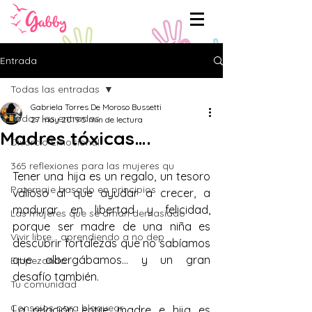
Entrada
Todas las entradas
Gabriela Torres De Moroso Bussetti
Todas las entradas
27 may 2019
5 min de lectura
Madres tóxicas….
Divorcio Emocional
365 reflexiones para las mujeres qu
Tener una hija es un regalo, un tesoro 
Paternaje basado en principios
valioso al que ayudar a crecer, a 
madurar en libertad y felicidad, 
Las mujeres que se aman demasiado
porque ser madre de una niña es 
Vivir libre... aprendiendo a no dep
descubrir fortalezas que no sabíamos 
que albergábamos… y un gran 
Empezando
desafío también.
Tu comunidad
Consejos para bloguear
La relación entre madre e hija es 