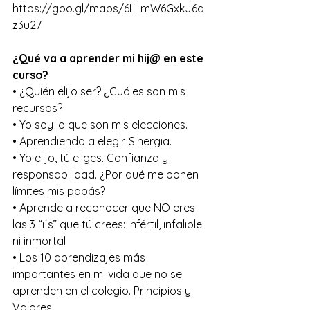
https://goo.gl/maps/6LLmW6GxkJ6q
z3u27
¿Qué va a aprender mi hij@ en este 
curso?
• ¿Quién elijo ser? ¿Cuáles son mis 
recursos?
• Yo soy lo que son mis elecciones.
• Aprendiendo a elegir. Sinergia.
• Yo elijo, tú eliges. Confianza y 
responsabilidad. ¿Por qué me ponen 
límites mis papás? 
• Aprende a reconocer que NO eres 
las 3 “i´s” que tú crees: infértil, infalible 
ni inmortal
• Los 10 aprendizajes más 
importantes en mi vida que no se 
aprenden en el colegio. Principios y 
Valores.