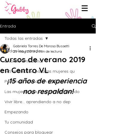
Entrada
Todas las entradas
Gabriela Torres De Moroso Bussetti
Todas las entradas
29 may 2019
2 min de lectura
Cursos de verano 2019
Divorcio Emocional
en Centro VL
365 reflexiones para las mujeres qu
¡15 años de experiencia 
Paternaje basado en principios
nos respaldan!
Las mujeres que se aman demasiado
Vivir libre... aprendiendo a no dep
Empezando
Tu comunidad
Consejos para bloguear