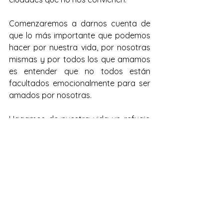
Comenzaremos a darnos cuenta de 
que lo más importante que podemos 
hacer por nuestra vida, por nosotras 
mismas y por todos los que amamos 
es entender que no todos están 
facultados emocionalmente para ser 
amados por nosotras.
Hagamos de nuestra vida un refugio 
seguro (y no una sala de terapia 
intensiva) en el que sólo se permita la 
entrada a las personas que puedan 
cuidarnos y ser cuidadas por 
nosotras, que puedan escucharnos y 
sentirse escuchadas por nosotras y 
que puedan amarnos y sentirse 
amados por nosotras.