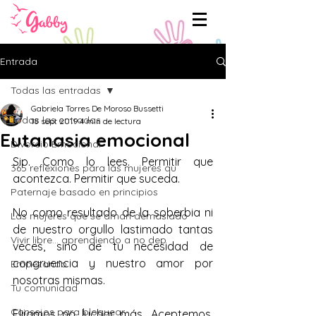
Entrada
Todas las entradas
Gabriela Torres De Moroso Bussetti
Todas las entradas
18 sept 2019
4 min de lectura
Eutanasia emocional
Divorcio Emocional
Sip. Como lo lees. Permitir que 
365 reflexiones para las mujeres qu
acontezca. Permitir que suceda.
Paternaje basado en principios
No como resultado de la soberbia ni 
Las mujeres que se aman demasiado
de nuestro orgullo lastimado tantas 
Vivir libre... aprendiendo a no dep
veces, sino de tu necesidad de 
congruencia y nuestro amor por 
Empezando
nosotras mismas.
Tu comunidad
Consejos para bloguear
Elijamos no luchar más. Aceptemos, 