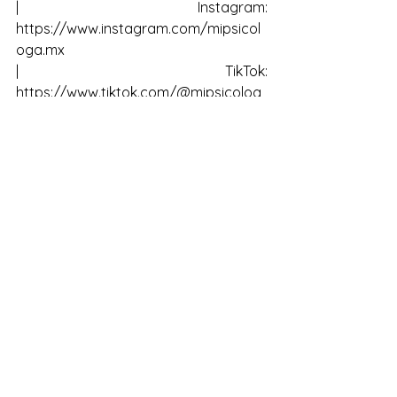
|   Instagram: 
https://www.instagram.com/mipsicol
oga.mx
|   TikTok: 
https://www.tiktok.com/@mipsicolog
a.mx   
|   YouTube: 
https://www.youtube.com/GabrielaTo
rresdeMorosoBussetti
|  Y en vimeo: 
https://vimeo.com/centrovl
Grupos "Gimnasio emocional" 
Para codependencia emocional
Conéctate para una sesión GRATUITA
www.gimnasioemocional.com