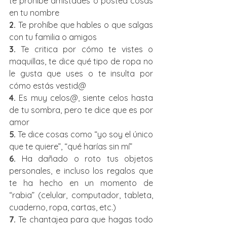
te prohíbe amistades o postea cosas 
en tu nombre
2. 
Te prohíbe que hables o que salgas 
con tu familia o amigos
3. 
Te critica por cómo te vistes o 
maquillas, te dice qué tipo de ropa no 
le gusta que uses o te insulta por 
cómo estás vestid@
4.
 Es muy celos@, siente celos hasta 
de tu sombra, pero te dice que es por 
amor
5.
 Te dice cosas como “yo soy el único 
que te quiere”, “qué harías sin mí”
6.
 Ha dañado o roto tus objetos 
personales, e incluso los regalos que 
te ha hecho en un momento de 
“rabia” (celular, computador, tableta, 
cuaderno, ropa, cartas, etc.)
7.
 Te chantajea para que hagas todo 