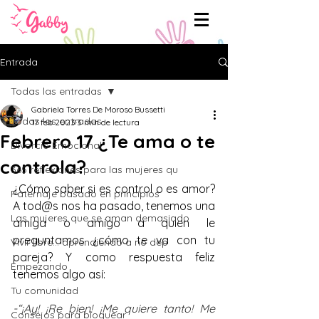
Entrada
Todas las entradas
Gabriela Torres De Moroso Bussetti
Todas las entradas
17 feb 2023
3 min de lectura
Febrero 17 ¿Te ama o te
Divorcio Emocional
controla?
365 reflexiones para las mujeres qu
¿Cómo saber si es control o es amor? 
Paternaje basado en principios
A tod@s nos ha pasado, tenemos una 
Las mujeres que se aman demasiado
amiga o amigo a quien le 
preguntamos ¿cómo te va con tu 
Vivir libre... aprendiendo a no dep
pareja? Y como respuesta feliz 
Empezando
tenemos algo así:
Tu comunidad
-“¡Ay! ¡Re bien! ¡Me quiere tanto! Me 
Consejos para bloguear