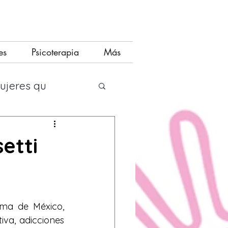
es
Psicoterapia
Más
mujeres qu
siado
etti
ma de México, 
iva, adicciones 