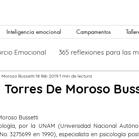
Inteligencia emocional
Campamentos
Taller
orcio Emocional
365 reflexiones para las 
incipios
Las mujeres que se aman dema
e Moroso Bussetti
18 feb 2019
1 min de lectura
 Torres De Moroso Buss
do a no dep
Empezando
Tu comunidad
Moroso Bussetti
cología, por la UNAM (Universidad Nacional Autóno
r
Gimnasio Emocional
No. 3275699 en 1990), especialista en psicología posit