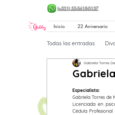
(+521) 55-5418-0137
Inicio
22 Aniversario
Todas las entradas
Div
Paternaje basado en pr
Gabriela Torres D
Gabriela
Vivir libre... aprendien
Especialista: 
Gabriela Torres de 
Licenciada en psi
Consejos para bloguea
Cédula Profesional 