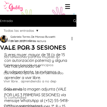
Entrada
Todas las entradas
Gabriela Torres De Moroso Bussetti
Todas las entradas
28 oct 2021
1 min de lectura
VALE POR 3 SESIONES
Divorcio Emocional
Si eres mujer, mayor de 18 (o de 15 
365 reflexiones para las mujeres qu
con autorización paterna) y alguna 
Paternaje basado en principios
vez has pensado ser  
#codependiente
, te invitamos a 
Las mujeres que se aman demasiado
aprender a vivir libre.
Vivir libre... aprendiendo a no dep
Sólo envía la imagen adjunta (VALE 
Empezando
POR LAS 3 PRIMERAS SESIONES) vía 
Tu comunidad
mensaje WhatsApp al (+52) 55-5418-
Consejos para bloguear
0137 y conéctate los lunes 1°, 8 y 15  