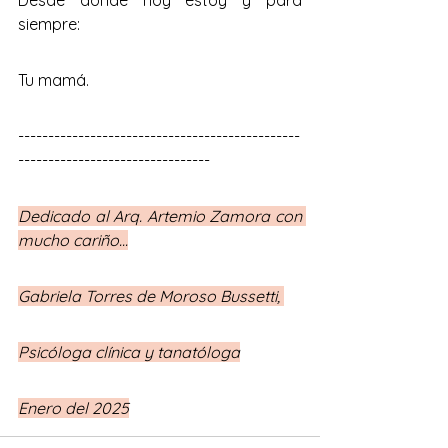
Desde donde hoy estoy y para 
siempre: 
Tu mamá.
-----------------------------------------------
--------------------------------
Dedicado al Arq. Artemio Zamora con 
mucho cariño...
Gabriela Torres de Moroso Bussetti, 
Psicóloga clínica y tanatóloga
Enero del 2025