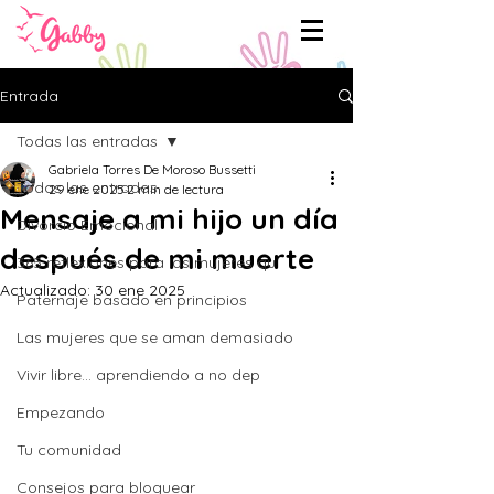
Entrada
Todas las entradas
Gabriela Torres De Moroso Bussetti
Todas las entradas
29 ene 2025
2 min de lectura
Mensaje a mi hijo un día
Divorcio Emocional
después de mi muerte
365 reflexiones para las mujeres qu
Actualizado:
30 ene 2025
Paternaje basado en principios
Las mujeres que se aman demasiado
Vivir libre... aprendiendo a no dep
Empezando
Tu comunidad
Consejos para bloguear