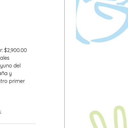
r: $2,900.00 
ales 
yuno del 
aña y 
stro primer 
   