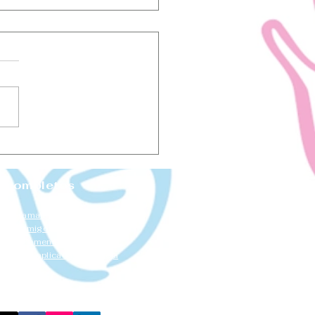
ligencia emocional
 mujeres
 completos
ional
que se aman demasiado
tar conmigo
estima femenina
mocional aplicada a la pareja