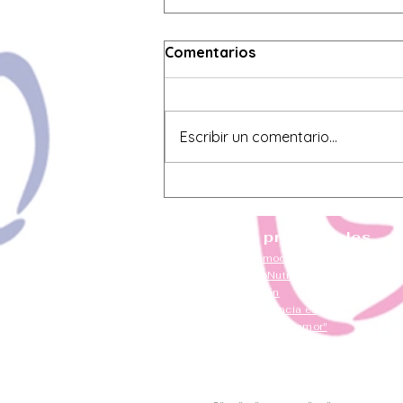
Comentarios
Escribir un comentario...
¿Por qué tu ex vuelve
cuando al fin tú soltaste?
Talleres presenciales
Inteligencia emocional adolescentes
Taller de PsicoNutrición
Taller del perdón
Taller de Inteligencia espiritual
Taller "Del miedo al amor"
Taller de duelo y tanatología
Taller de duelo por una mascota