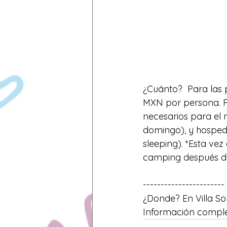
¿Cuánto?  Para las p
MXN por persona. Re
necesarios para el
domingo), y hosped
sleeping). *Esta vez
camping después de
-----------------------
¿Donde? En Villa So
Información comple