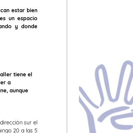
can estar bien 
es un espacio 
ando y donde 
ller tiene el 
er a 
ne, aunque 
rección sur el 
ngo 20 a las 5 