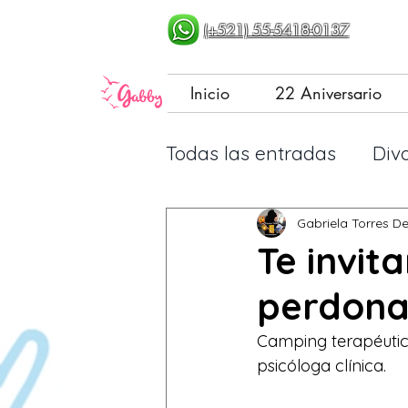
(+521) 55-5418-0137
Inicio
22 Aniversario
Todas las entradas
Div
Paternaje basado en pr
Gabriela Torres D
Te invit
perdona
Vivir libre... aprendien
Camping terapéutico
psicóloga clínica.  
Consejos para bloguea