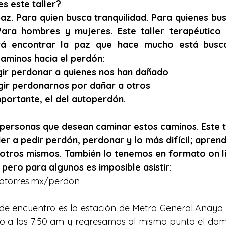
s este taller? 
az. Para quien busca tranquilidad. Para quienes bus
ara hombres y mujeres. Este taller terapéutico 
á encontrar la paz que hace mucho está busc
caminos hacia el perdón: 
egir perdonar a quienes nos han dañado
egir perdonarnos por dañar a otros
mportante, el del autoperdón.
 personas que desean caminar estos caminos. Este ta
r a pedir perdón, perdonar y lo más difícil; aprend
otros mismos. También lo tenemos en formato on li
pero para algunos es imposible asistir: 
latorres.mx/perdon
e encuentro es la estación de Metro General Anaya di
 a las 7:50 am y regresamos al mismo punto el domi