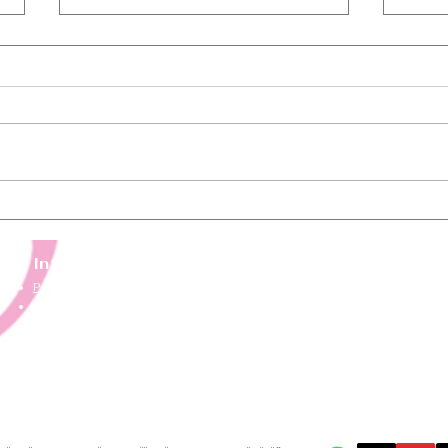
Próximos camps
Inte
para
Inteligencia emocional
Procesos
Para niños
Divorcio emoc
Para adolescentes
Las mujeres 
Para adultos
Aprender a es
Inteligencia emocional aplicada a la pareja
Taller de auto
Tres caminos hacia el perdón
Inteligencia e
Retiro de Inteligencia espiritual
Para varones