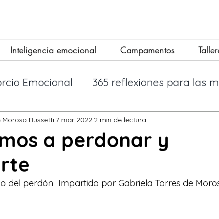
Inteligencia emocional
Campamentos
Taller
orcio Emocional
365 reflexiones para las 
incipios
Las mujeres que se aman dema
e Moroso Bussetti
7 mar 2022
2 min de lectura
amos a perdonar y
rte
do a no dep
Empezando
Tu comunidad
 del perdón  Impartido por Gabriela Torres de Moroso
r
Gimnasio Emocional