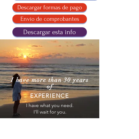
Descargar formas de pago
Envío de comprobantes
Descargar esta info
I have more than 30 years
of
EXPERIENCE
I have what you need.
I'll wait for you.