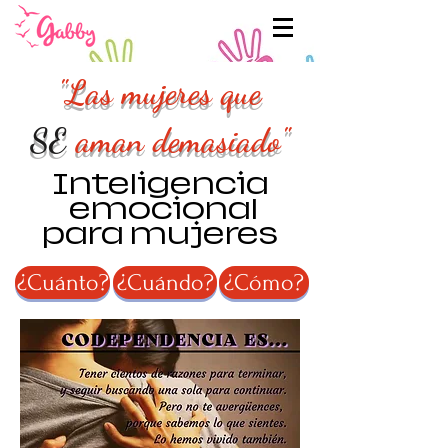
"Las mujeres que
SE
aman demasiado"
Inteligencia
emocional
para mujeres
¿Cuánto?
¿Cuándo?
¿Cómo?