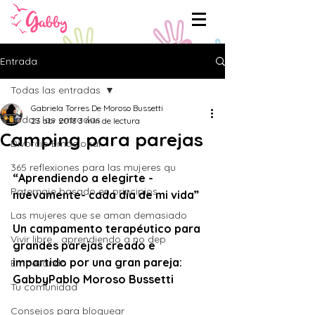
Entrada
Todas las entradas
Gabriela Torres De Moroso Bussetti
Todas las entradas
23 abr 2018
3 min de lectura
Camping para parejas
Divorcio Emocional
365 reflexiones para las mujeres qu
“Aprendiendo a elegirte -
Paternaje basado en principios
nuevamente- cada día de mi vida”
Las mujeres que se aman demasiado
Un campamento terapéutico para 
Vivir libre... aprendiendo a no dep
grandes parejas creado e 
impartido por una gran pareja: 
Empezando
GabbyPablo Moroso Bussetti
Tu comunidad
Consejos para bloguear