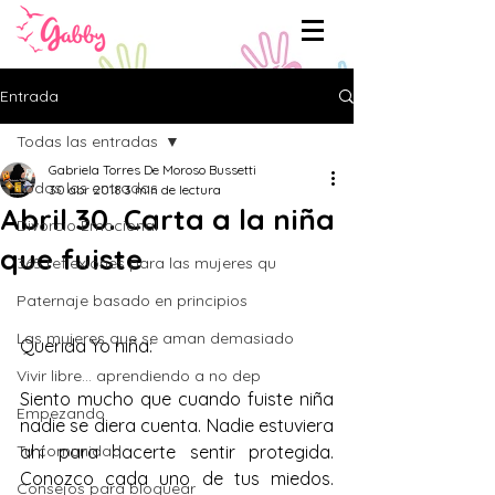
Entrada
Todas las entradas
Gabriela Torres De Moroso Bussetti
Todas las entradas
30 abr 2018
3 min de lectura
Abril 30. Carta a la niña
Divorcio Emocional
que fuiste
365 reflexiones para las mujeres qu
Paternaje basado en principios
Las mujeres que se aman demasiado
Querida Yo niña:
Vivir libre... aprendiendo a no dep
Siento mucho que cuando fuiste niña 
Empezando
nadie se diera cuenta. Nadie estuviera 
Tu comunidad
ahí para hacerte sentir protegida. 
Conozco cada uno de tus miedos. 
Consejos para bloguear